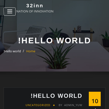
p
32inn
o
NATION OF INNOVATION
t
HELLO WORLD!
Hello world!
Home
HELLO WORLD!
10
UNCATEGORIZED
BY
ADMIN_YUW